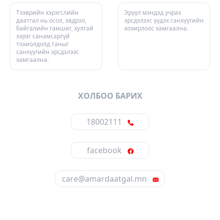
Тээврийн хэрэгслийн
Эрүүл мэндэд учрах
даатгал нь осол, эвдрэл,
эрсдэлээс үүдэх санхүүгийн
байгалийн гамшиг, хулгай
хохирлоос хамгаална.
зэрэг санамсаргүй
тохиолдолд таныг
санхүүгийн эрсдэлээс
хамгаална.
ХОЛБОО БАРИХ
18002111
facebook
care@amardaatgal.mn